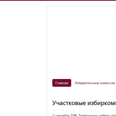
Главная
Избирательные комиссии
Участковые избирком
7 сентября ТИК Тербунского района п