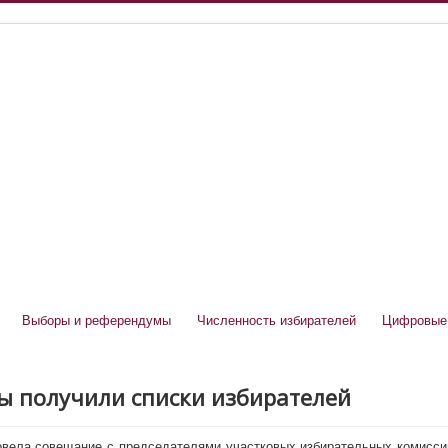
Выборы и референдумы
Численность избирателей
Цифровые
ы получили списки избирателей
ровела совещание с председателями участковых избирательных комисси