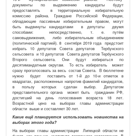
документы по выдвижению кандидаты будут
предоставлять в территориальную избирательную
комиссию района. Граждане Российской Федерации,
обладающие пассивным избирательным правом, могут
быть выдвинуты кандидатами в депутаты двумя
способами: непосредственно, т. е. путём
самовыдвижения, либо избирательным объединением
(политической партией). 8 сентября 2019 года предстоит
избрать 10 депутатов Совета депутатов Тербунского
сельсовета и 10 депутатов Совета депутатов Тербунского
Второго сельсовета. Они будут избираться по
десятимандатным округам. То есть избиратель может
сразу проголосовать за весь состав Совета. В бюллетене
нужно будет поставить от 1-й до 10-и отметок в
квадратах, расположенных напротив фамилий кандидатов,
в пользу которых сделан выбор. Депутатом
представительного органа может быть гражданин РФ,
достигший на день голосования возраста 18 лет.
Возрастной ценз на выборах главы администрации
области выше и составляет 30 лет.
Какие ещё планируется использовать новшества на
выборах этого года?
На выборах главы администрации Липецкой области не
будет, как раньше, института досрочного голосования. В