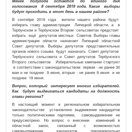
Менее полугода остаётся до единого дня
голосования 8 сентября 2019 года. Какие выборы
будут проходить в этот день в нашем районе?
В сентябре 2019 года жители нашего района будут
избирать главу администрации Липецкой области, а в
Тербунском и Тербунском Втором сельсоветах предстоит
избрать ещё депутатов местных Советов. Выборы главы
администрации области назначает Липецкий областной
Совет депутатов. Выборы депутатов представительных
органов нового созыва будут назначать Совет депутатов
Тербунского сельсовета и Совет депутатов Тербунского
Второго сельсоветов Избирательные кампании стартуют
в соответствии с законодательством: первая - не ранее 30
мая и не позднее 9 июня, вторые - не ранее 9 июня и не
позднее 19 июня.
Вопрос, который интересует многих избирателей.
Как будут выдвигаться кандидаты на должность
главы региона?
В настоящий момент в региональном избирательном
законодательстве установлено выдвижение кандидатов
только политическими партиями, самовыдвижение не
предусмотрено. Но вопрос о внесении изменений в
областной закон, связанный с возможностью
самовыдвижения кандидатов предварительно