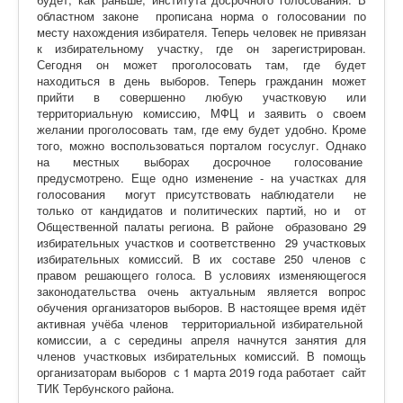
областном законе прописана норма о голосовании по
месту нахождения избирателя. Теперь человек не привязан
к избирательному участку, где он зарегистрирован.
Сегодня он может проголосовать там, где будет
находиться в день выборов. Теперь гражданин может
прийти в совершенно любую участковую или
территориальную комиссию, МФЦ и заявить о своем
желании проголосовать там, где ему будет удобно. Кроме
того, можно воспользоваться порталом госуслуг. Однако
на местных выборах досрочное голосование
предусмотрено. Еще одно изменение - на участках для
голосования могут присутствовать наблюдатели не
только от кандидатов и политических партий, но и от
Общественной палаты региона. В районе образовано 29
избирательных участков и соответственно 29 участковых
избирательных комиссий. В их составе 250 членов с
правом решающего голоса. В условиях изменяющегося
законодательства очень актуальным является вопрос
обучения организаторов выборов. В настоящее время идёт
активная учёба членов территориальной избирательной
комиссии, а с середины апреля начнутся занятия для
членов участковых избирательных комиссий. В помощь
организаторам выборов с 1 марта 2019 года работает сайт
ТИК Тербунского района.